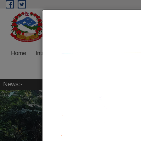
Skip to main content
Jeetpursimara Sub-metrop
Madhesh Province, Government o
Home
Introduction
Program and
Re
Project
News:-