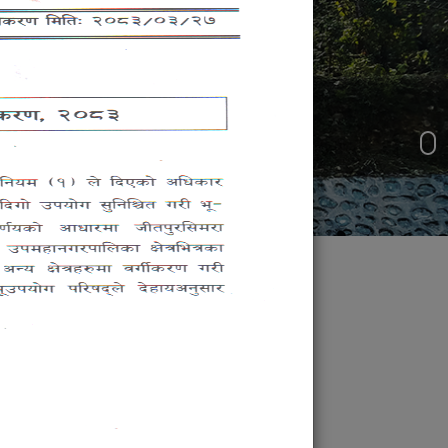
जन प्रतिनिधि
ु,पठनपाठन