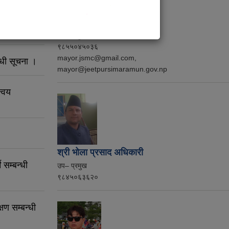
त आह्वान
श्री राजन पौडेल
नगर प्रमुख
९८५५०४५०३६
mayor.jsmc@gmail.com,
्धी सूचना ।
mayor@jeetpursimaramun.gov.np
न्वय
श्री भोला प्रसाद अधिकारी
 सम्बन्धी
उप– प्रमुख
९८४५०६३६२०
षण सम्बन्धी