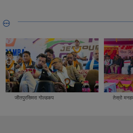
जीतपुरसिमरा गोल्डकप
तेस्रो मनह