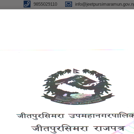
9855029110
info@jeetpursimaramun.gov.n
olitan City
f Nepal
ports
eGov
Notices and
रा
services
Information
श्री सम्बन्धित सामु