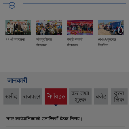
११ ‍‌औं नगरसभा
जीतपुरसिमरा
तेस्रो मनहर्वा
ANFA फुटबल
गोल्डकप
गोलडकप
क्लिनिक
जानकारी
कर तथा
द्रुत
खरीद
राजपत्र
निर्णयहरु
बजेट
शुल्क
लिंक
नगर कार्यपालिकाको उनान्तिसौं बैठक निर्णय।