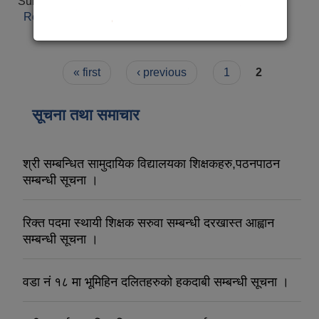
Submitted on:
Mon, 07/13/2026 - 14:20
Read more
about स्थानीय विपद् तथा जलवायू उत्थानशील
कार्यढाँचा-२०८३
Pages
« first
‹ previous
1
2
सूचना तथा समाचार
श्री सम्बन्धित सामुदायिक विद्यालयका शिक्षकहरु,पठनपाठन
सम्बन्धी सूचना ।
रिक्त पदमा स्थायी शिक्षक सरुवा सम्बन्धी दरखास्त आह्वान
सम्बन्धी सूचना ।
वडा नं १८ मा भूमिहिन दलितहरुको हकदाबी सम्बन्धी सूचना ।