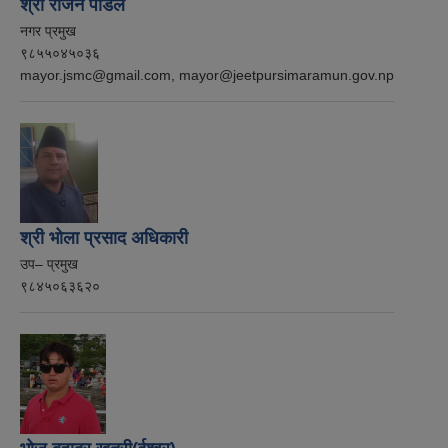
श्री राजन पौडेल
नगर प्रमुख
९८५५०४५०३६
mayor.jsmc@gmail.com, mayor@jeetpursimaramun.gov.np
श्री भोला प्रसाद अधिकारी
उप– प्रमुख
९८४५०६३६२०