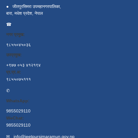
●
जीतपुरसिमरा उपमहानगरपालिका,
बारा, मधेश प्रदेश, नेपाल
☎
नगर प्रमुख:
९८५५०४५०३६
उपप्रमुख:
+९७७ ०५३ ४१२१९४
प्र.प्र.अ:
९८५५०७५१११
✆
WhatsApp:
9855029110
WeChat:
9855029110
✉
info@jeetpursimaramun.gov.np