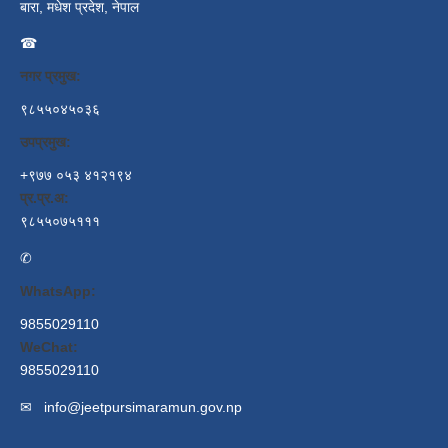
बारा, मधेश प्रदेश, नेपाल
☎
नगर प्रमुख:
९८५५०४५०३६
उपप्रमुख:
+९७७ ०५३ ४१२१९४
प्र.प्र.अ:
९८५५०७५१११
✆
WhatsApp:
9855029110
WeChat:
9855029110
✉
info@jeetpursimaramun.gov.np