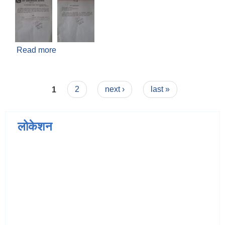
Read more
about डिप बोरिङ्ग शिलबन्दी दरभाउपत्र स्वीकृत गर्ने
आशयको सूचना
Pages
1
2
next ›
last »
लोकेशन