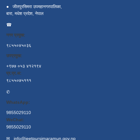
●
जीतपुरसिमरा उपमहानगरपालिका,
बारा, मधेश प्रदेश, नेपाल
☎
नगर प्रमुख:
९८५५०४५०३६
उपप्रमुख:
+९७७ ०५३ ४१२१९४
प्र.प्र.अ:
९८५५०७५१११
✆
WhatsApp:
9855029110
WeChat:
9855029110
✉
info@jeetpursimaramun.gov.np