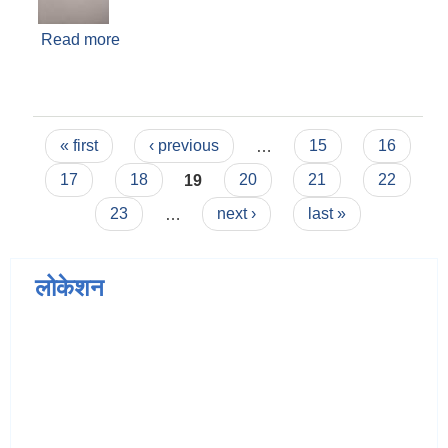
Read more
about श्री सामुदायिक तथा संस्थागत विद्यालयहरु, कक्षा ५
को Admit card पेश गर्ने सम्बन्धी सूचना ।
Pages
« first
‹ previous
…
15
16
17
18
19
20
21
22
23
…
next ›
last »
लोकेशन