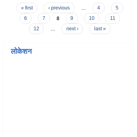
Pages
« first
‹ previous
…
4
5
6
7
8
9
10
11
12
…
next ›
last »
लोकेशन