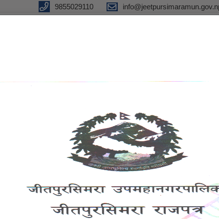
9855029110
info@jeetpursimaramun.gov.n
olitan City
f Nepal
ports
eGov
Notices and
रा
services
Information