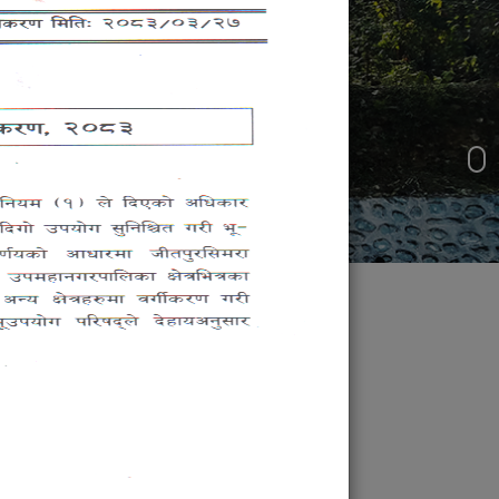
जन प्रतिनिधि
ु,पठनपाठन