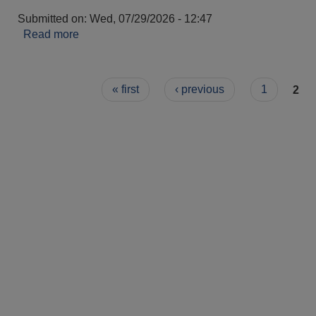
Submitted on:
Wed, 07/29/2026 - 12:47
Read more
about २०८३ साल बैशाख १ गतेदेखि २०८३ असार मसान्तसम्
क्रियाकलापहरु (स्वतः प्रकाशन)
Pages
« first
‹ previous
1
2