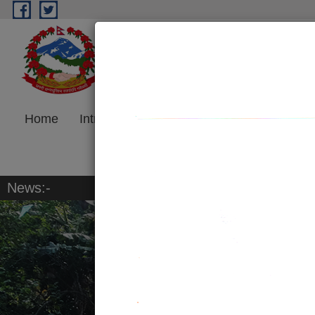
Skip to main content
Jeetpursimara Sub-metrop
Madhesh Province, Government o
Home
Introduction
Program and
Re
Project
News:-