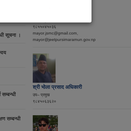
त आह्वान
श्री राजन पौडेल
नगर प्रमुख
९८५५०४५०३६
mayor.jsmc@gmail.com,
्धी सूचना ।
mayor@jeetpursimaramun.gov.np
न्वय
श्री भोला प्रसाद अधिकारी
 सम्बन्धी
उप– प्रमुख
९८४५०६३६२०
षण सम्बन्धी