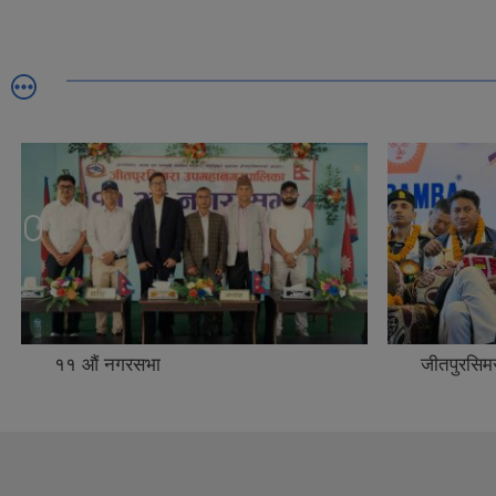
११ ‍‌औं नगरसभा
जीतपुरसिम