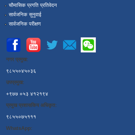
चौमासिक प्रगति प्रतिवेदन
सार्वजनिक सुनुवाई
सार्वजनिक परीक्षण
नगर प्रमुख:
९८५५०४५०३६
उपप्रमुख:
+९७७ ०५३ ४१२१९४
प्रमुख प्रशासकिय अधिकृत:
९८५५०७५१११
WhatsApp: