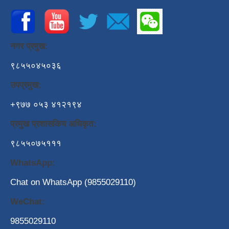
नगर प्रमुख:
९८५५०४५०३६
उपप्रमुख:
+९७७ ०५३ ४१२१९४
प्रमुख प्रशासकिय अधिकृत:
९८५५०७५१११
WhatsApp:
Chat on WhatsApp (9855029110)
WeChat:
9855029110