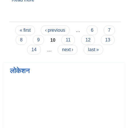
Pages
« first
‹ previous
…
6
7
8
9
10
11
12
13
14
…
next ›
last »
लोकेशन