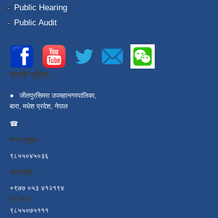
Public Hearing
Public Audit
सम्पर्क गर्नुहोस्
●
जीतपुरसिमरा उपमहानगरपालिका,
बारा, मधेश प्रदेश, नेपाल
☎
नगर प्रमुख:
९८५५०४५०३६
उपप्रमुख:
+९७७ ०५३ ४१२१९४
प्र.प्र.अ:
९८५५०७५१११