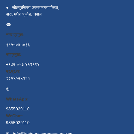
●
जीतपुरसिमरा उपमहानगरपालिका,
बारा, मधेश प्रदेश, नेपाल
☎
नगर प्रमुख:
९८५५०४५०३६
उपप्रमुख:
+९७७ ०५३ ४१२१९४
प्र.प्र.अ:
९८५५०७५१११
✆
WhatsApp:
9855029110
WeChat:
9855029110
✉
info@jeetpursimaramun.gov.np