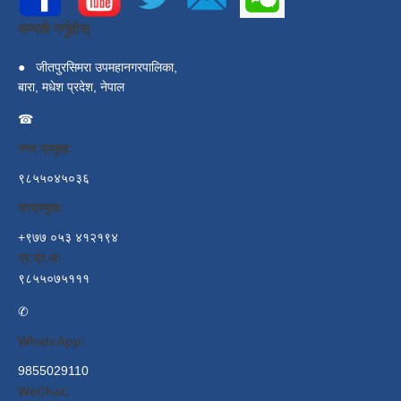
सम्पर्क गर्नुहोस्
●
जीतपुरसिमरा उपमहानगरपालिका,
बारा, मधेश प्रदेश, नेपाल
☎
नगर प्रमुख:
९८५५०४५०३६
उपप्रमुख:
+९७७ ०५३ ४१२१९४
प्र.प्र.अ:
९८५५०७५१११
✆
WhatsApp:
9855029110
WeChat: