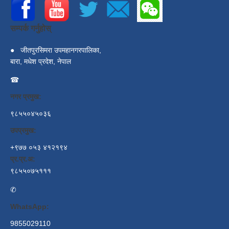
सम्पर्क गर्नुहोस्
●
जीतपुरसिमरा उपमहानगरपालिका,
बारा, मधेश प्रदेश, नेपाल
☎
नगर प्रमुख:
९८५५०४५०३६
उपप्रमुख:
+९७७ ०५३ ४१२१९४
प्र.प्र.अ:
९८५५०७५१११
✆
WhatsApp:
9855029110