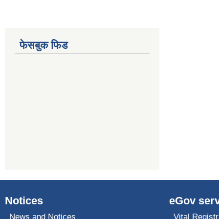
फेसबुक फिड
Notices
eGov serv
News and Notices
Vital Registr