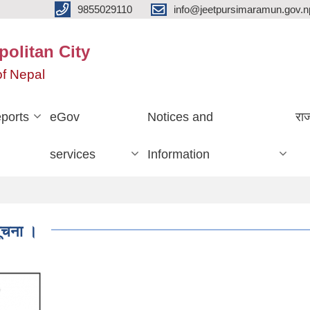
9855029110
info@jeetpursimaramun.gov.n
olitan City
f Nepal
ports
eGov
Notices and
रा
services
Information
सूचना ।