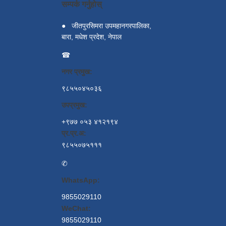
सम्पर्क गर्नुहोस्
●
जीतपुरसिमरा उपमहानगरपालिका,
बारा, मधेश प्रदेश, नेपाल
☎
नगर प्रमुख:
९८५५०४५०३६
उपप्रमुख:
+९७७ ०५३ ४१२१९४
प्र.प्र.अ:
९८५५०७५१११
✆
WhatsApp:
9855029110
WeChat:
9855029110