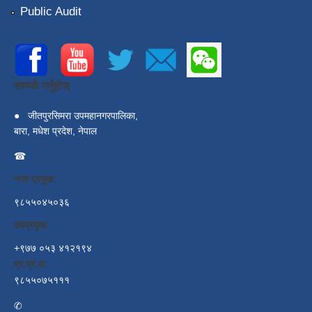
Public Audit
सम्पर्क गर्नुहोस्
●
जीतपुरसिमरा उपमहानगरपालिका,
बारा, मधेश प्रदेश, नेपाल
☎
नगर प्रमुख:
९८५५०४५०३६
उपप्रमुख:
+९७७ ०५३ ४१२१९४
प्र.प्र.अ:
९८५५०७५१११
✆