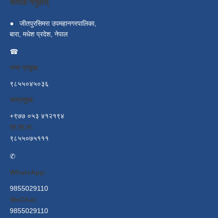
सम्पर्क गर्नुहोस्
●
जीतपुरसिमरा उपमहानगरपालिका,
बारा, मधेश प्रदेश, नेपाल
☎
नगर प्रमुख:
९८५५०४५०३६
उपप्रमुख:
+९७७ ०५३ ४१२१९४
प्र.प्र.अ:
९८५५०७५१११
✆
WhatsApp:
9855029110
WeChat:
9855029110