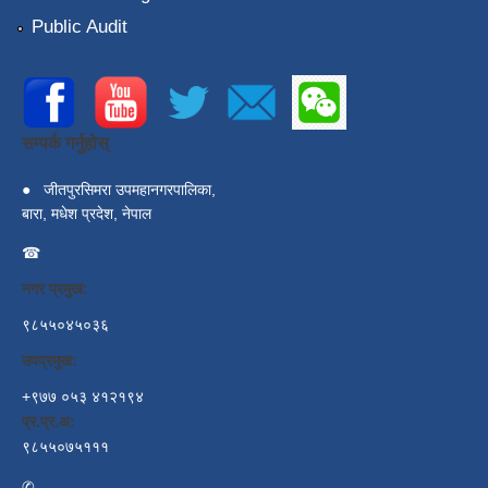
Public Audit
सम्पर्क गर्नुहोस्
●
जीतपुरसिमरा उपमहानगरपालिका,
बारा, मधेश प्रदेश, नेपाल
☎
नगर प्रमुख:
९८५५०४५०३६
उपप्रमुख:
+९७७ ०५३ ४१२१९४
प्र.प्र.अ:
९८५५०७५१११
✆