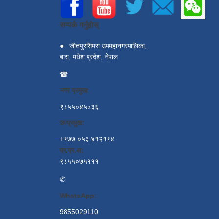
सम्पर्क गर्नुहोस्
●
जीतपुरसिमरा उपमहानगरपालिका,
बारा, मधेश प्रदेश, नेपाल
☎
नगर प्रमुख:
९८५५०४५०३६
उपप्रमुख:
+९७७ ०५३ ४१२१९४
प्र.प्र.अ:
९८५५०७५१११
✆
WhatsApp:
9855029110