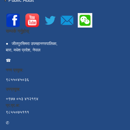
Public Audit
सम्पर्क गर्नुहोस्
●
जीतपुरसिमरा उपमहानगरपालिका,
बारा, मधेश प्रदेश, नेपाल
☎
नगर प्रमुख:
९८५५०४५०३६
उपप्रमुख:
+९७७ ०५३ ४१२१९४
प्र.प्र.अ:
९८५५०७५१११
✆