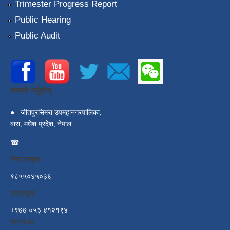
Trimester Progress Report
Public Hearing
Public Audit
सम्पर्क गर्नुहोस्
●
जीतपुरसिमरा उपमहानगरपालिका,
बारा, मधेश प्रदेश, नेपाल
☎
नगर प्रमुख:
९८५५०४५०३६
उपप्रमुख:
+९७७ ०५३ ४१२१९४
प्र.प्र.अ: