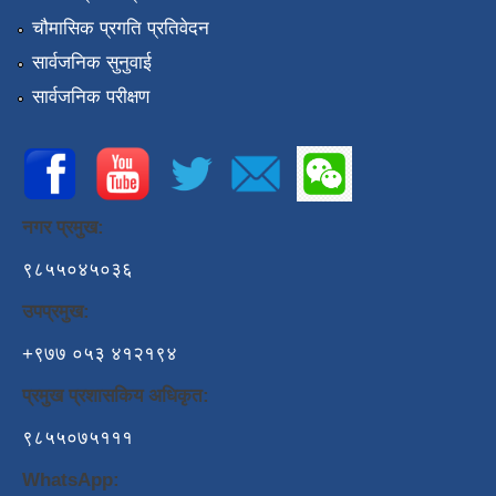
चौमासिक प्रगति प्रतिवेदन
सार्वजनिक सुनुवाई
सार्वजनिक परीक्षण
नगर प्रमुख:
९८५५०४५०३६
उपप्रमुख:
+९७७ ०५३ ४१२१९४
प्रमुख प्रशासकिय अधिकृत:
९८५५०७५१११
WhatsApp: