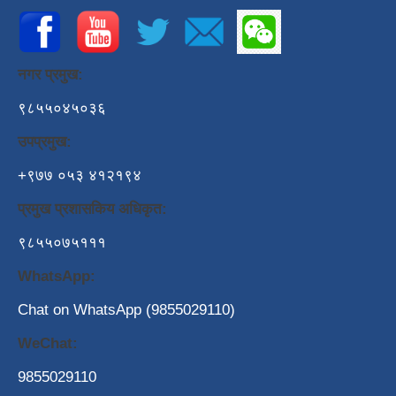
नगर प्रमुख:
९८५५०४५०३६
उपप्रमुख:
+९७७ ०५३ ४१२१९४
प्रमुख प्रशासकिय अधिकृत:
९८५५०७५१११
WhatsApp:
Chat on WhatsApp (9855029110)
WeChat:
9855029110