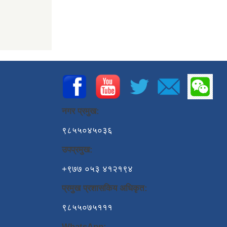
नगर प्रमुख:
९८५५०४५०३६
उपप्रमुख:
+९७७ ०५३ ४१२१९४
प्रमुख प्रशासकिय अधिकृत:
९८५५०७५१११
WhatsApp: