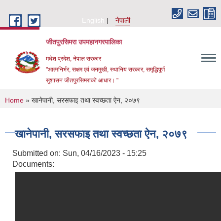
Skip to main content
English
नेपाली
जीतपुरसिमरा उपमहानगरपालिका
मधेश प्रदेश, नेपाल सरकार
"आत्मनिर्भर, सक्षम एवं जनमुखी, स्थानिय सरकार, समृद्धिपूर्ण
सुशासन जीतपुरसिमराको आधार। "
You are here
Home
» खानेपानी, सरसफाइ तथा स्वच्छता ऐन, २०७९
खानेपानी, सरसफाइ तथा स्वच्छता ऐन, २०७९
Submitted on:
Sun, 04/16/2023 - 15:25
Documents: