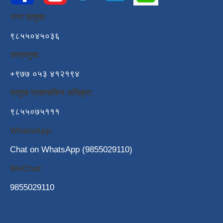
नगर प्रमुख:
९८५५०४५०३६
उपप्रमुख:
+९७७ ०५३ ४१२१९४
प्रमुख प्रशासकिय अधिकृत:
९८५५०७५१११
WhatsApp:
Chat on WhatsApp (9855029110)
WeChat:
9855029110