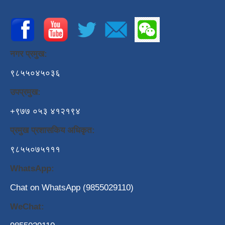
नगर प्रमुख:
९८५५०४५०३६
उपप्रमुख:
+९७७ ०५३ ४१२१९४
प्रमुख प्रशासकिय अधिकृत:
९८५५०७५१११
WhatsApp:
Chat on WhatsApp (9855029110)
WeChat: