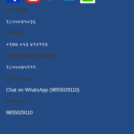
नगर प्रमुख:
९८५५०४५०३६
उपप्रमुख:
+९७७ ०५३ ४१२१९४
प्रमुख प्रशासकिय अधिकृत:
९८५५०७५१११
WhatsApp:
Chat on WhatsApp (9855029110)
WeChat:
9855029110