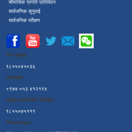
चौमासिक प्रगति प्रतिवेदन
सार्वजनिक सुनुवाई
सार्वजनिक परीक्षण
नगर प्रमुख:
९८५५०४५०३६
उपप्रमुख:
+९७७ ०५३ ४१२१९४
प्रमुख प्रशासकिय अधिकृत:
९८५५०७५१११
WhatsApp: