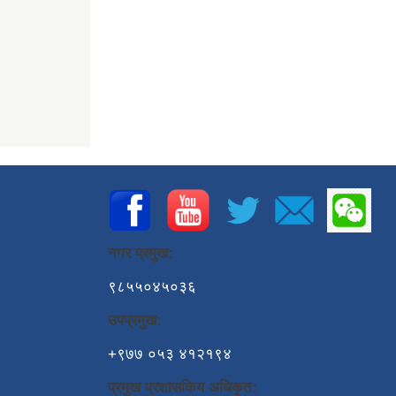
नगर प्रमुख:
९८५५०४५०३६
उपप्रमुख:
+९७७ ०५३ ४१२१९४
प्रमुख प्रशासकिय अधिकृत: