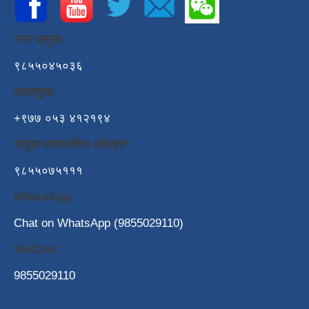
नगर प्रमुख:
९८५५०४५०३६
उपप्रमुख:
+९७७ ०५३ ४१२१९४
प्रमुख प्रशासकिय अधिकृत:
९८५५०७५१११
WhatsApp:
Chat on WhatsApp (9855029110)
WeChat:
9855029110