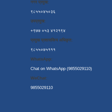
नगर प्रमुख:
९८५५०४५०३६
उपप्रमुख:
+९७७ ०५३ ४१२१९४
प्रमुख प्रशासकिय अधिकृत:
९८५५०७५१११
WhatsApp:
Chat on WhatsApp (9855029110)
WeChat:
9855029110