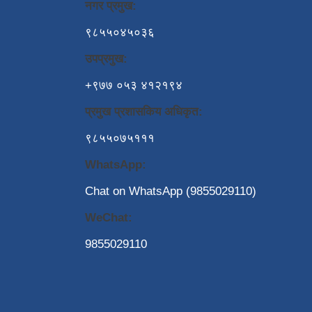
नगर प्रमुख:
९८५५०४५०३६
उपप्रमुख:
+९७७ ०५३ ४१२१९४
प्रमुख प्रशासकिय अधिकृत:
९८५५०७५१११
WhatsApp:
Chat on WhatsApp (9855029110)
WeChat:
9855029110