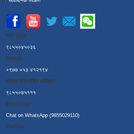
सार्वजनिक परीक्षण
नगर प्रमुख:
९८५५०४५०३६
उपप्रमुख:
+९७७ ०५३ ४१२१९४
प्रमुख प्रशासकिय अधिकृत:
९८५५०७५१११
WhatsApp:
Chat on WhatsApp (9855029110)
WeChat: