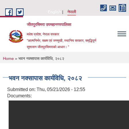
Skip to main content
English
नेपाली
जीतपुरसिमरा उपमहानगरपालिका
मधेश प्रदेश, नेपाल सरकार
"आत्मनिर्भर, सक्षम एवं जनमुखी, स्थानिय सरकार, समृद्धिपूर्ण
सुशासन जीतपुरसिमराको आधार। "
You are here
Home
» भवन नक्सापास कार्यविधि, २०८२
भवन नक्सापास कार्यविधि, २०८२
Submitted on:
Thu, 05/21/2026 - 12:55
Documents: