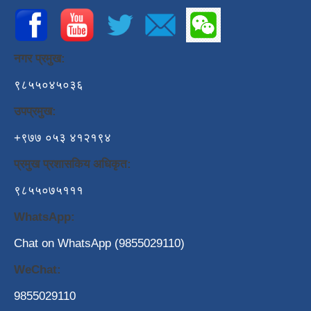
नगर प्रमुख:
९८५५०४५०३६
उपप्रमुख:
+९७७ ०५३ ४१२१९४
प्रमुख प्रशासकिय अधिकृत:
९८५५०७५१११
WhatsApp:
Chat on WhatsApp (9855029110)
WeChat:
9855029110