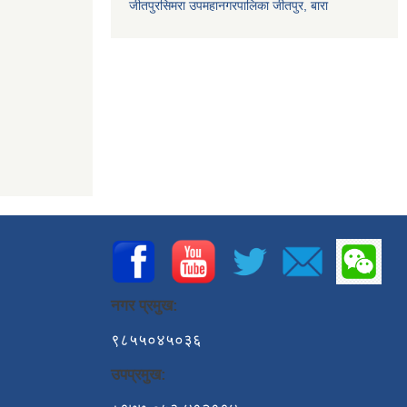
जीतपुरसिमरा उपमहानगरपालिका जीतपुर, बारा
नगर प्रमुख:
९८५५०४५०३६
उपप्रमुख: