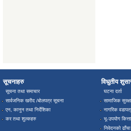
सूचनाहरु
विधुतीय शुस
सूचना तथा समाचार
घटना दर्ता
सार्वजनिक खरीद /बोलपत्र सूचना
सामाजिक सुरक्ष
एन, कानुन तथा निर्देशिका
नागरिक वडापत्
कर तथा शुल्कहरु
भू-उपयोग कित्
निवेदनको ढाँचा