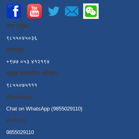
नगर प्रमुख:
९८५५०४५०३६
उपप्रमुख:
+९७७ ०५३ ४१२१९४
प्रमुख प्रशासकिय अधिकृत:
९८५५०७५१११
WhatsApp:
Chat on WhatsApp (9855029110)
WeChat:
9855029110