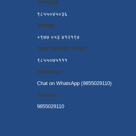
नगर प्रमुख:
९८५५०४५०३६
उपप्रमुख:
+९७७ ०५३ ४१२१९४
प्रमुख प्रशासकिय अधिकृत:
९८५५०७५१११
WhatsApp:
Chat on WhatsApp (9855029110)
WeChat:
9855029110