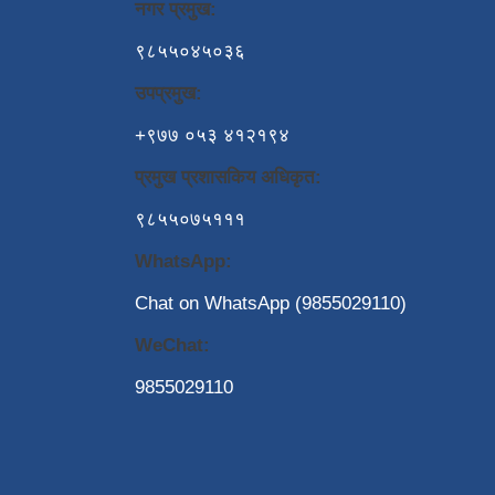
नगर प्रमुख:
९८५५०४५०३६
उपप्रमुख:
+९७७ ०५३ ४१२१९४
प्रमुख प्रशासकिय अधिकृत:
९८५५०७५१११
WhatsApp:
Chat on WhatsApp (9855029110)
WeChat:
9855029110