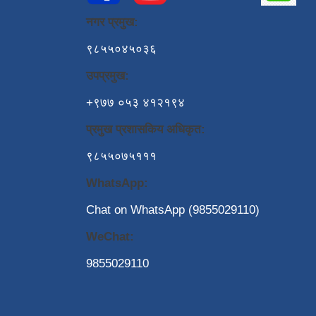
नगर प्रमुख:
९८५५०४५०३६
उपप्रमुख:
+९७७ ०५३ ४१२१९४
प्रमुख प्रशासकिय अधिकृत:
९८५५०७५१११
WhatsApp:
Chat on WhatsApp (9855029110)
WeChat:
9855029110