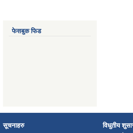
फेसबुक फिड
सूचनाहरु
विधुतीय शुस