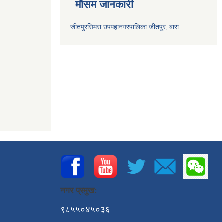
मौसम जानकारी
जीतपुरसिमरा उपमहानगरपालिका जीतपुर, बारा
नगर प्रमुख:
९८५५०४५०३६