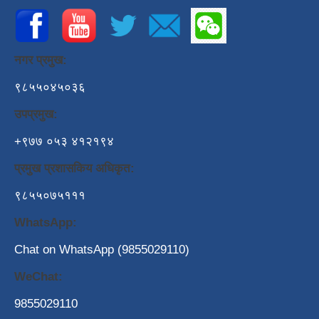
नगर प्रमुख:
९८५५०४५०३६
उपप्रमुख:
+९७७ ०५३ ४१२१९४
प्रमुख प्रशासकिय अधिकृत:
९८५५०७५१११
WhatsApp:
Chat on WhatsApp (9855029110)
WeChat:
9855029110