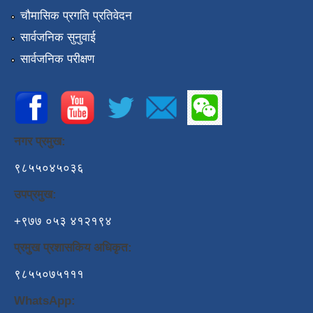
चौमासिक प्रगति प्रतिवेदन
सार्वजनिक सुनुवाई
सार्वजनिक परीक्षण
नगर प्रमुख:
९८५५०४५०३६
उपप्रमुख:
+९७७ ०५३ ४१२१९४
प्रमुख प्रशासकिय अधिकृत:
९८५५०७५१११
WhatsApp: