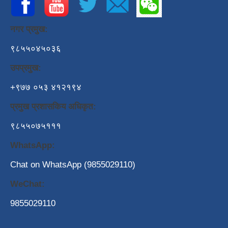
नगर प्रमुख:
९८५५०४५०३६
उपप्रमुख:
+९७७ ०५३ ४१२१९४
प्रमुख प्रशासकिय अधिकृत:
९८५५०७५१११
WhatsApp:
Chat on WhatsApp (9855029110)
WeChat:
9855029110